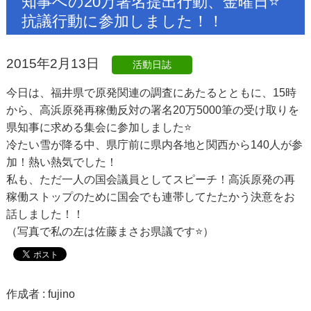
知事への20万署名提出行動、金曜日⭐️
抗議行動に参加しました！！
2015年2月13日
活動日誌
今日は、福井県で原発関連の調査にあたるとともに、15時
から、高浜原発再稼働反対の署名20万5000筆の受け取りを
県知事に求める集会に参加しました⭐️
冷たい雪が降る中、県庁前に県内各地と関西から140人が参
加！熱い熱気でした！
私も、ただ一人の国会議員としてスピーチ！高浜原発の再
稼働ストップのために国会でも連帯してたたかう決意をお
話しました！！
（写真で私の左は佐藤まさお県議です⭐️）
作成者 :
fujino