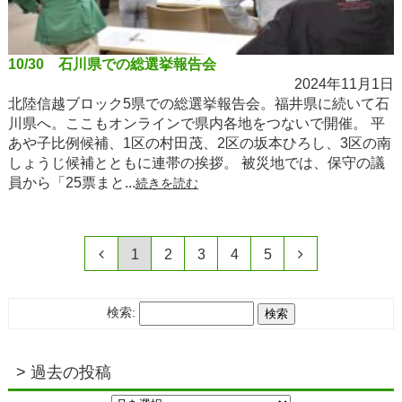
10/30 石川県での総選挙報告会
2024年11月1日
北陸信越ブロック5県での総選挙報告会。福井県に続いて石
川県へ。ここもオンラインで県内各地をつないで開催。 平
あや子比例候補、1区の村田茂、2区の坂本ひろし、3区の南
しょうじ候補とともに連帯の挨拶。 被災地では、保守の議
員から「25票まと...
続きを読む
1
2
3
4
5
検索:
過去の投稿