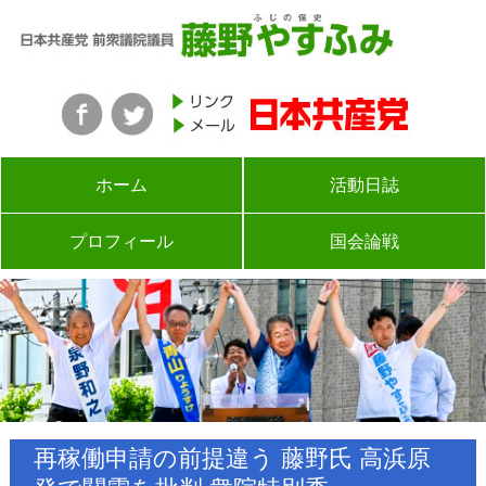
ホーム
活動日誌
プロフィール
国会論戦
再稼働申請の前提違う 藤野氏 高浜原