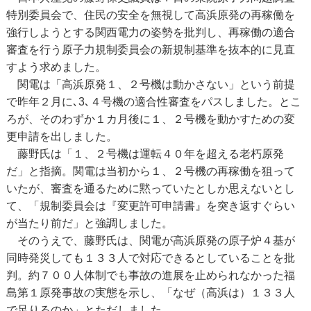
特別委員会で、住民の安全を無視して高浜原発の再稼働を
強行しようとする関西電力の姿勢を批判し、再稼働の適合
審査を行う原子力規制委員会の新規制基準を抜本的に見直
すよう求めました。
関電は「高浜原発１、２号機は動かさない」という前提
で昨年２月に､3､４号機の適合性審査をパスしました。とこ
ろが、そのわずか１カ月後に１、２号機を動かすための変
更申請を出しました。
藤野氏は「１、２号機は運転４０年を超える老朽原発
だ」と指摘。関電は当初から１、２号機の再稼働を狙って
いたが、審査を通るために黙っていたとしか思えないとし
て、「規制委員会は『変更許可申請書』を突き返すぐらい
が当たり前だ」と強調しました。
そのうえで、藤野氏は、関電が高浜原発の原子炉４基が
同時発災しても１３３人で対応できるとしていることを批
判。約７００人体制でも事故の進展を止められなかった福
島第１原発事故の実態を示し、「なぜ（高浜は）１３３人
で足りるのか」とただしました。