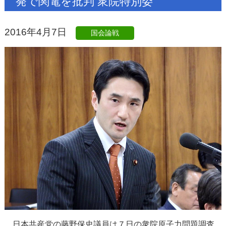
発で関電を批判 衆院特別委
2016年4月7日
国会論戦
日本共産党の藤野保史議員は７日の衆院原子力問題調査